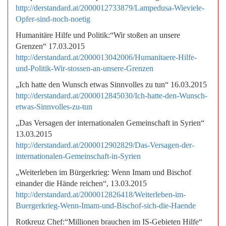
http://derstandard.at/2000012733879/Lampedusa-Wieviele-
Opfer-sind-noch-noetig
Humanitäre Hilfe und Politik:“Wir stoßen an unsere
Grenzen“ 17.03.2015
http://derstandard.at/2000013042006/Humanitaere-Hilfe-
und-Politik-Wir-stossen-an-unsere-Grenzen
„Ich hatte den Wunsch etwas Sinnvolles zu tun“ 16.03.2015
http://derstandard.at/2000012845030/Ich-hatte-den-Wunsch-
etwas-Sinnvolles-zu-tun
„Das Versagen der internationalen Gemeinschaft in Syrien“
13.03.2015
http://derstandard.at/2000012902829/Das-Versagen-der-
internationalen-Gemeinschaft-in-Syrien
„Weiterleben im Bürgerkrieg: Wenn Imam und Bischof
einander die Hände reichen“, 13.03.2015
http://derstandard.at/2000012826418/Weiterleben-im-
Buergerkrieg-Wenn-Imam-und-Bischof-sich-die-Haende
Rotkreuz Chef:“Millionen brauchen im IS-Gebieten Hilfe“