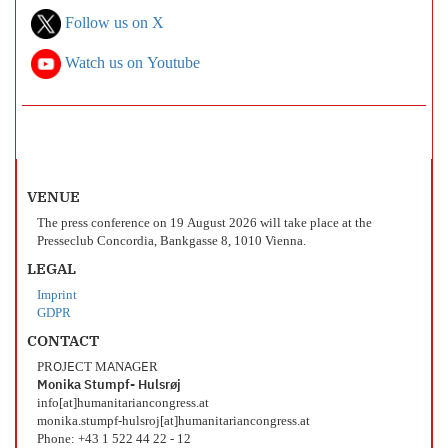
Follow us on X
Watch us on Youtube
VENUE
The press conference on 19 August 2026 will take place at the
Presseclub Concordia, Bankgasse 8, 1010 Vienna.
LEGAL
Imprint
GDPR
CONTACT
PROJECT MANAGER
Monika Stumpf- Hulsrøj
info[at]humanitariancongress.at
monika.stumpf-hulsroj[at]humanitariancongress.at
Phone: +43 1 522 44 22 - 12